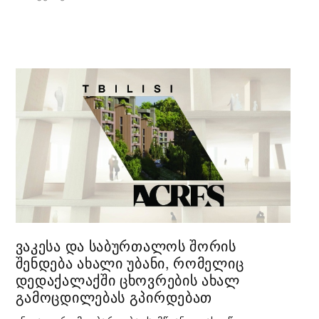
ᲕᲐᲙᲔᲡᲐ ᲓᲐ ᲡᲐᲑᲣᲠᲗᲐᲚᲝᲡ ᲨᲝᲠᲘᲡ
ᲨᲔᲜᲓᲔᲑᲐ ᲐᲮᲐᲚᲘ ᲣᲑᲐᲜᲘ, ᲠᲝᲛᲔᲚᲘᲪ
ᲓᲔᲓᲐᲥᲐᲚᲐᲥᲨᲘ ᲪᲮᲝᲕᲠᲔᲑᲘᲡ ᲐᲮᲐᲚ
ᲒᲐᲛᲝᲪᲓᲘᲚᲔᲑᲐᲡ ᲒᲞᲘᲠᲓᲔᲑᲐᲗ