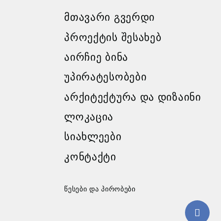
ᲛᲗᲐᲕᲐᲠᲘ ᲒᲕᲔᲠᲓᲘ
ᲞᲠᲝᲔᲥᲢᲘᲡ ᲨᲔᲡᲐᲮᲔᲑ
ᲐᲘᲠᲩᲘᲔ ᲑᲘᲜᲐ
ᲣᲞᲘᲠᲐᲢᲔᲡᲝᲑᲔᲑᲘ
ᲐᲠᲥᲘᲢᲔᲥᲢᲣᲠᲐ ᲓᲐ ᲓᲘᲖᲐᲘᲜᲘ
ᲚᲝᲙᲐᲪᲘᲐ
ᲡᲘᲐᲮᲚᲔᲔᲑᲘ
ᲙᲝᲜᲢᲐᲥᲢᲘ
წესები და პირობები