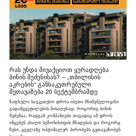
ᲠᲐᲡ ᲣᲜᲓᲐ ᲛᲘᲕᲐᲥᲪᲘᲝᲗ ᲧᲣᲠᲐᲓᲦᲔᲑᲐ
ᲑᲘᲜᲘᲡ ᲨᲔᲫᲔᲜᲘᲡᲐᲡ? – „ᲗᲑᲘᲚᲘᲡᲘᲡ
ᲐᲙᲠᲔᲑᲘᲡ“ ᲒᲐᲜᲡᲐᲙᲣᲗᲠᲔᲑᲣᲚᲘ
ᲨᲔᲗᲐᲕᲐᲖᲔᲑᲐ 20 ᲡᲔᲥᲢᲔᲛᲑᲠᲐᲛᲓᲔ
ზაფხული საუკეთესო დროა ისეთი მნიშვნელოვანი
გადაწყვეტილების მისაღებად, როგორიც ბინის
შეძენაა, რადგან კომპანიები თავადაც ამ დროს
იწყებენ ახალი სეზონისთვის მზადებას და როგორც
წესი, ყველაზე ოპტიმალურ პირობებს გვთავაზობენ