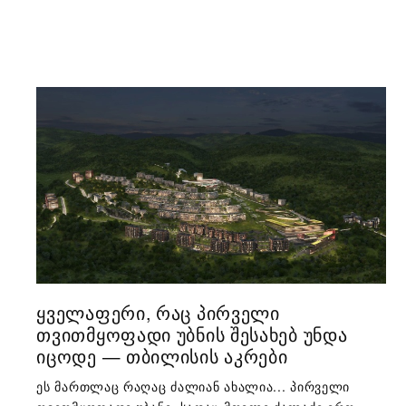
ᲧᲕᲔᲚᲐᲤᲔᲠᲘ, ᲠᲐᲪ ᲞᲘᲠᲕᲔᲚᲘ
ᲗᲕᲘᲗᲛᲧᲝᲤᲐᲓᲘ ᲣᲑᲜᲘᲡ ᲨᲔᲡᲐᲮᲔᲑ ᲣᲜᲓᲐ
ᲘᲪᲝᲓᲔ — ᲗᲑᲘᲚᲘᲡᲘᲡ ᲐᲙᲠᲔᲑᲘ
ეს მართლაც რაღაც ძალიან ახალია... პირველი