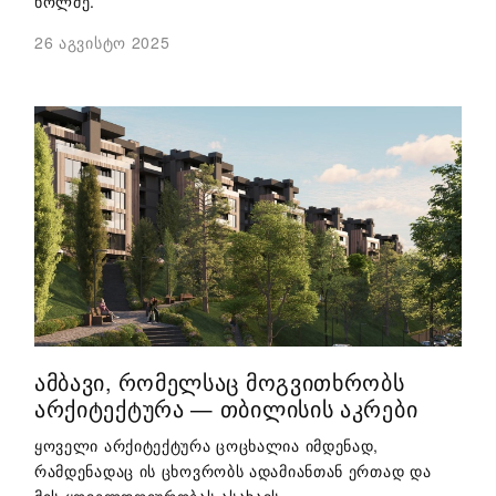
ხოლმე.
26 აგვისტო 2025
ᲐᲛᲑᲐᲕᲘ, ᲠᲝᲛᲔᲚᲡᲐᲪ ᲛᲝᲒᲕᲘᲗᲮᲠᲝᲑᲡ
ᲐᲠᲥᲘᲢᲔᲥᲢᲣᲠᲐ — ᲗᲑᲘᲚᲘᲡᲘᲡ ᲐᲙᲠᲔᲑᲘ
ყოველი არქიტექტურა ცოცხალია იმდენად,
რამდენადაც ის ცხოვრობს ადამიანთან ერთად და
მის ყოველდღიურობას ასახავს