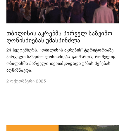
ᲗᲑᲘᲚᲘᲡᲘᲡ ᲐᲙᲠᲔᲑᲛᲐ ᲞᲘᲠᲕᲔᲚ ᲡᲐᲖᲔᲘᲛᲝ
ᲦᲝᲜᲘᲡᲫᲘᲔᲑᲐᲡ ᲣᲛᲐᲡᲞᲘᲜᲫᲚᲐ
24 სექტემბერს, “თბილისის აკრების” ტერიტორიაზე
პირველი საზეიმო ღონისძიება გაიმართა, რომელიც
თბილისში პირველი თვითმყოფადი უბნის შენებას
აღნიშნავდა.
2 ოქტომბერი 2025