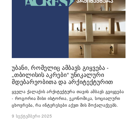
ᲣᲑᲐᲜᲘ, ᲠᲝᲛᲔᲚᲘᲪ ᲐᲛᲑᲐᲕᲡ ᲒᲘᲧᲕᲔᲑᲐ -
„ᲗᲑᲘᲚᲘᲡᲘᲡ ᲐᲙᲠᲔᲑᲘ“ ᲣᲜᲘᲙᲐᲚᲣᲠᲘ
ᲛᲓᲔᲑᲐᲠᲔᲝᲑᲘᲗᲐ ᲓᲐ ᲐᲠᲥᲘᲢᲔᲥᲢᲣᲠᲘᲗ
ყველა ქალაქის არქიტექტურა თავის ამბავს გვიყვება
- როგორია მისი ისტორია, ეკონომიკა, სოციალური
ცხოვრება, რა ინტერესები აქვთ მის მოქალაქეებს.
9 სექტემბერი 2025