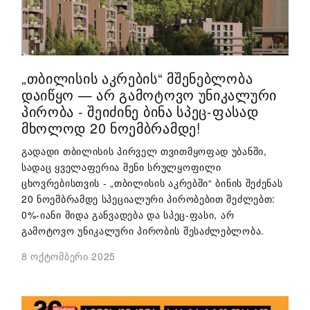
„ᲗᲑᲘᲚᲘᲡᲘᲡ ᲐᲙᲠᲔᲑᲘᲡ“ ᲛᲨᲔᲜᲔᲑᲚᲝᲑᲐ
ᲓᲐᲘᲬᲧᲝ — ᲐᲠ ᲒᲐᲛᲝᲢᲝᲕᲝ ᲣᲜᲘᲙᲐᲚᲣᲠᲘ
ᲞᲘᲠᲝᲑᲐ - ᲨᲔᲘᲫᲘᲜᲔ ᲑᲘᲜᲐ ᲡᲞᲔᲪ-ᲤᲐᲡᲐᲓ
ᲛᲮᲝᲚᲝᲓ 20 ᲜᲝᲔᲛᲑᲠᲐᲛᲓᲔ!
გადადი თბილისის პირველ თვითმყოფად უბანში,
სადაც ყველაფერია შენი სრულყოფილი
ცხოვრებისთვის - „თბილისის აკრებში“ ბინის შეძენას
20 ნოემბრამდე სპეციალური პირობებით შეძლებთ:
0%-იანი შიდა განვადება და სპეც-ფასი, არ
გამოტოვო უნიკალური პირობის შესაძლებლობა.
8 ოქტომბერი 2025