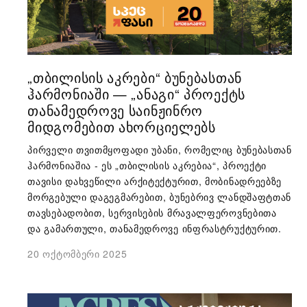
„ᲗᲑᲘᲚᲘᲡᲘᲡ ᲐᲙᲠᲔᲑᲘ“ ᲑᲣᲜᲔᲑᲐᲡᲗᲐᲜ
ᲰᲐᲠᲛᲝᲜᲘᲐᲨᲘ — „ᲐᲜᲐᲒᲘ“ ᲞᲠᲝᲔᲥᲢᲡ
ᲗᲐᲜᲐᲛᲔᲓᲠᲝᲕᲔ ᲡᲐᲘᲜᲟᲘᲜᲠᲝ
ᲛᲘᲓᲒᲝᲛᲔᲑᲘᲗ ᲐᲮᲝᲠᲪᲘᲔᲚᲔᲑᲡ
პირველი თვითმყოფადი უბანი, რომელიც ბუნებასთან
ჰარმონიაშია - ეს „თბილისის აკრებია“, პროექტი
თავისი დახვეწილი არქიტექტურით, მობინადრეებზე
მორგებული დაგეგმარებით, ბუნებრივ ლანდშაფტთან
თავსებადობით, სერვისების მრავალფეროვნებითა
და გამართული, თანამედროვე ინფრასტრუქტურით.
20 ოქტომბერი 2025