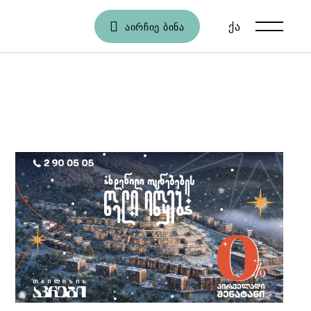
ქა
En
ᲐᲘᲠᲩᲘᲔ ᲑᲘᲜᲐ