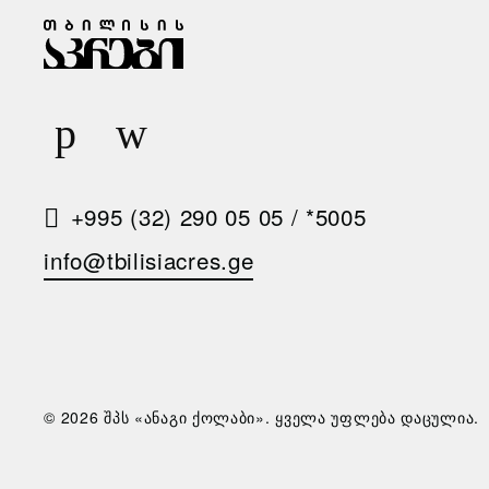
Ა
Რ
Ი
Ს
Მ
+995 (32) 290 05 05
/
*5005
Ო
info@tbilisiacres.ge
Თ
Ხ
Ო
Ვ
© 2026 შპს «ანაგი ქოლაბი». ყველა უფლება დაცულია.
Ნ
Ა