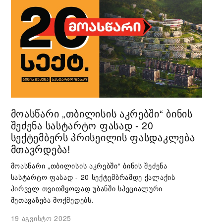
ᲛᲝᲐᲡᲬᲐᲠᲘ „ᲗᲑᲘᲚᲘᲡᲘᲡ ᲐᲙᲠᲔᲑᲨᲘ“ ᲑᲘᲜᲘᲡ
ᲨᲔᲫᲔᲜᲐ ᲡᲐᲡᲢᲐᲠᲢᲝ ᲤᲐᲡᲐᲓ - 20
ᲡᲔᲥᲢᲔᲛᲑᲔᲠᲡ ᲞᲠᲘᲡᲔᲘᲚᲘᲡ ᲤᲐᲡᲓᲐᲙᲚᲔᲑᲐ
ᲛᲗᲐᲕᲠᲓᲔᲑᲐ!
მოასწარი „თბილისის აკრებში“ ბინის შეძენა
სასტარტო ფასად - 20 სექტემბრამდე ქალაქის
პირველ თვითმყოფად უბანში სპეციალური
შეთავაზება მოქმედებს.
19 აგვისტო 2025