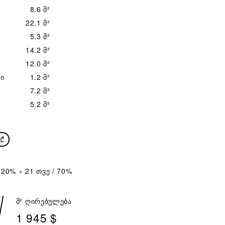
8.6 მ²
22.1 მ²
5.3 მ²
14.2 მ²
12.0 მ²
ი
1.2 მ²
7.2 მ²
5.2 მ²
₾
 20% ÷ 21 თვე / 70%
მ² ღირებულება
1 945 $