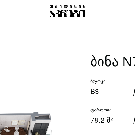
ᲑᲘᲜᲐ N
ბლოკი
B3
ფართობი
78.2 მ²