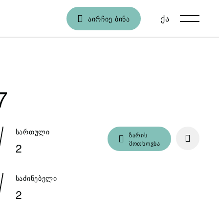
ქა
En
ᲐᲘᲠᲩᲘᲔ ᲑᲘᲜᲐ
7
სართული
ზარის
მოთხოვნა
2
საძინებელი
2