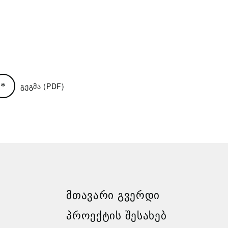
გეგმა (PDF)
ᲛᲗᲐᲕᲐᲠᲘ ᲒᲕᲔᲠᲓᲘ
ᲞᲠᲝᲔᲥᲢᲘᲡ ᲨᲔᲡᲐᲮᲔᲑ