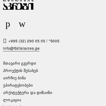
Ა
Ა
Ბ
Რ
Ა
Ი
Რ
Ს
Ე
Მ
Ბ
Ო
+995 (32) 290 05 05
/
*5005
Ი
Თ
info@tbilisiacres.ge
Ს
Ხ
Პ
Ო
ᲛᲗᲐᲕᲐᲠᲘ ᲒᲕᲔᲠᲓᲘ
Ი
Ვ
ᲞᲠᲝᲔᲥᲢᲘᲡ ᲨᲔᲡᲐᲮᲔᲑ
Რ
Ნ
ᲐᲘᲠᲩᲘᲔ ᲑᲘᲜᲐ
Ო
Ა
ᲣᲞᲘᲠᲐᲢᲔᲡᲝᲑᲔᲑᲘ
Ბ
ᲐᲠᲥᲘᲢᲔᲥᲢᲣᲠᲐ ᲓᲐ ᲓᲘᲖᲐᲘᲜᲘ
გთხოვთ
Ე
ᲚᲝᲙᲐᲪᲘᲐ
შეავსოთ
Ბ