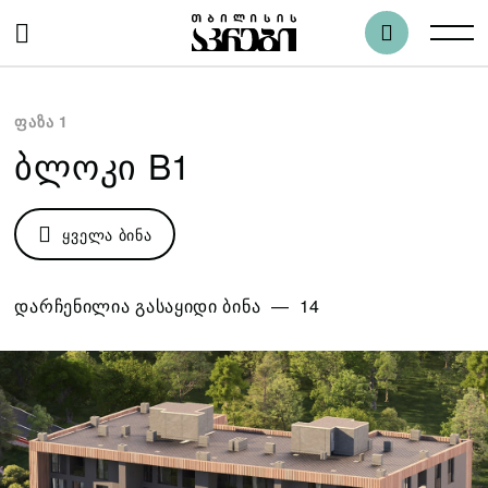
ფაზა 1
ᲑᲚᲝᲙᲘ B1
ᲧᲕᲔᲚᲐ ᲑᲘᲜᲐ
დარჩენილია გასაყიდი ბინა — 14