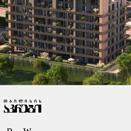
Ზ
Ა
Რ
Ი