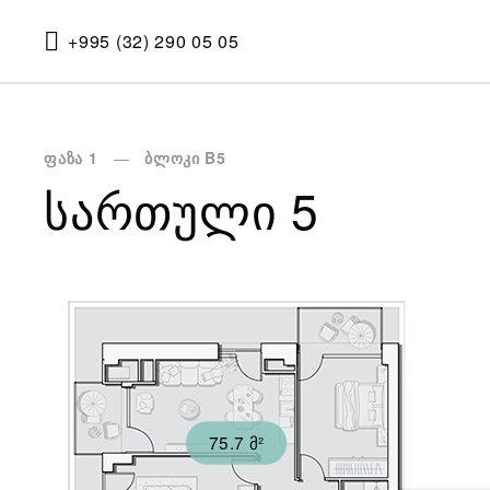
+995 (32) 290 05 05
ფაზა 1
ბლოკი B5
ᲡᲐᲠᲗᲣᲚᲘ 5
75.7 მ²