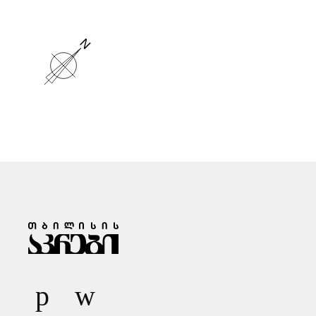
Ზ
Ა
Რ
Ი
Ს