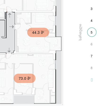
3
4
ᲡᲐᲠᲗᲣᲚᲘ
44.3 მ²
5
6
7
8
73.0 მ²