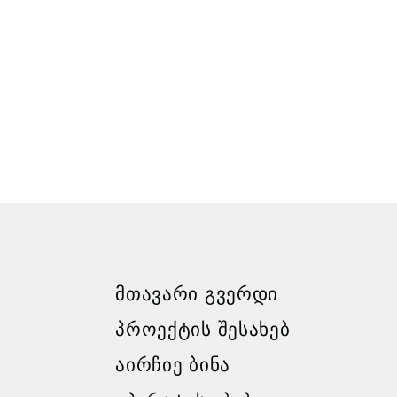
ᲛᲗᲐᲕᲐᲠᲘ ᲒᲕᲔᲠᲓᲘ
ᲞᲠᲝᲔᲥᲢᲘᲡ ᲨᲔᲡᲐᲮᲔᲑ
ᲐᲘᲠᲩᲘᲔ ᲑᲘᲜᲐ