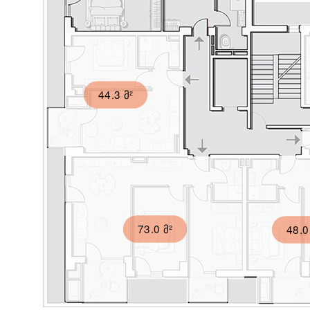
44.3 მ²
73.0 მ²
48.0