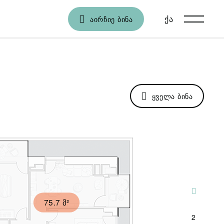
ქა
En
ᲐᲘᲠᲩᲘᲔ ᲑᲘᲜᲐ
ᲧᲕᲔᲚᲐ ᲑᲘᲜᲐ
1
75.7 მ²
2