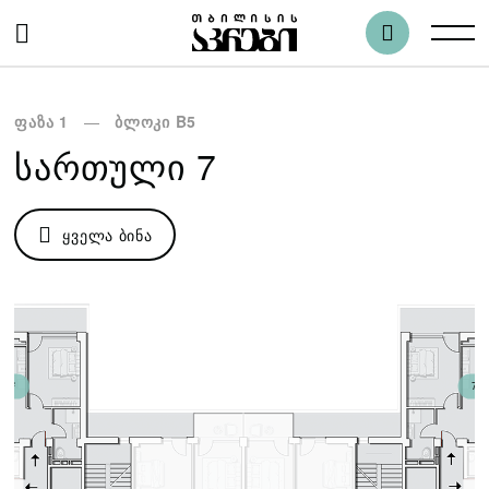
ფაზა 1
ბლოკი B5
ᲡᲐᲠᲗᲣᲚᲘ 7
ᲧᲕᲔᲚᲐ ᲑᲘᲜᲐ
4 მ²
74.