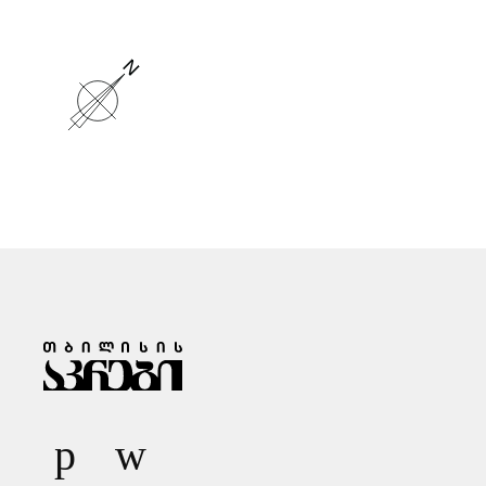
Ზ
Ა
Რ
Ი
Ს