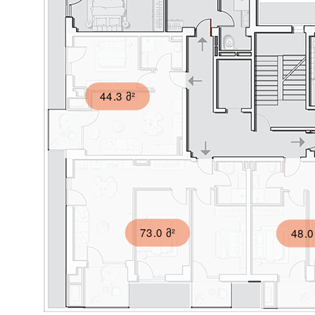
44.3 მ²
73.0 მ²
48.0