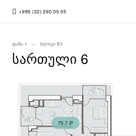
+995 (32) 290 05 05
ფაზა 1
ბლოკი B3
ᲡᲐᲠᲗᲣᲚᲘ 6
75.7 მ²