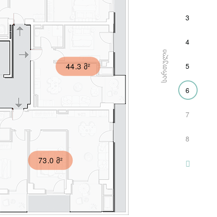
3
4
ᲡᲐᲠᲗᲣᲚᲘ
44.3 მ²
5
6
7
8
73.0 მ²