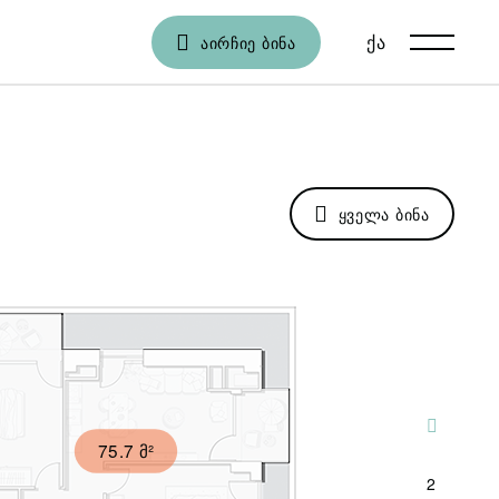
ქა
En
ᲐᲘᲠᲩᲘᲔ ᲑᲘᲜᲐ
ᲧᲕᲔᲚᲐ ᲑᲘᲜᲐ
1
75.7 მ²
2