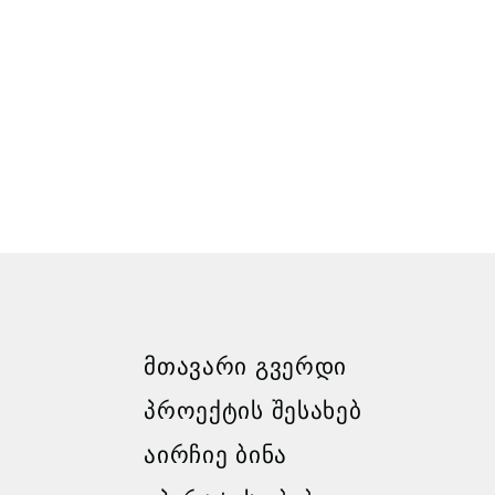
ᲛᲗᲐᲕᲐᲠᲘ ᲒᲕᲔᲠᲓᲘ
ᲞᲠᲝᲔᲥᲢᲘᲡ ᲨᲔᲡᲐᲮᲔᲑ
ᲐᲘᲠᲩᲘᲔ ᲑᲘᲜᲐ