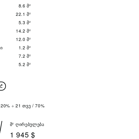
8.6 მ²
22.1 მ²
5.3 მ²
14.2 მ²
12.0 მ²
ი
1.2 მ²
7.2 მ²
5.2 მ²
₾
 20% ÷ 21 თვე / 70%
მ² ღირებულება
1 945 $