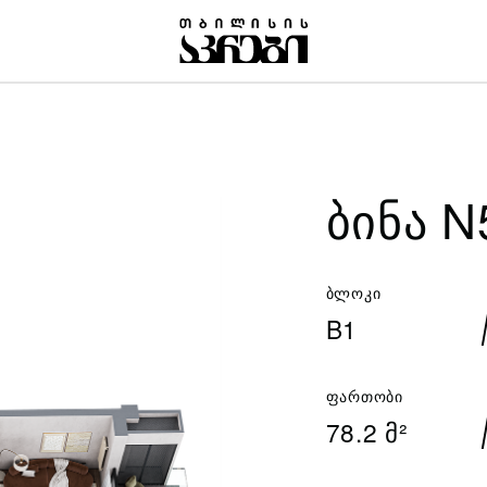
ᲑᲘᲜᲐ N
ბლოკი
B1
ფართობი
78.2 მ²