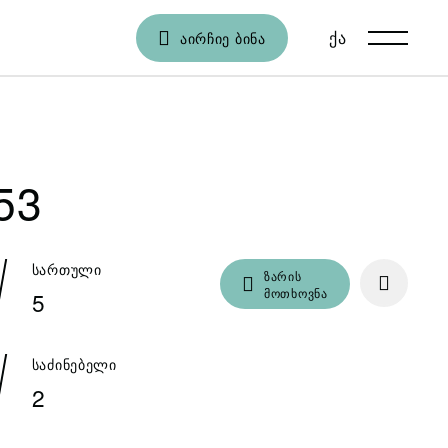
ქა
En
ᲐᲘᲠᲩᲘᲔ ᲑᲘᲜᲐ
53
სართული
ზარის
მოთხოვნა
5
საძინებელი
2