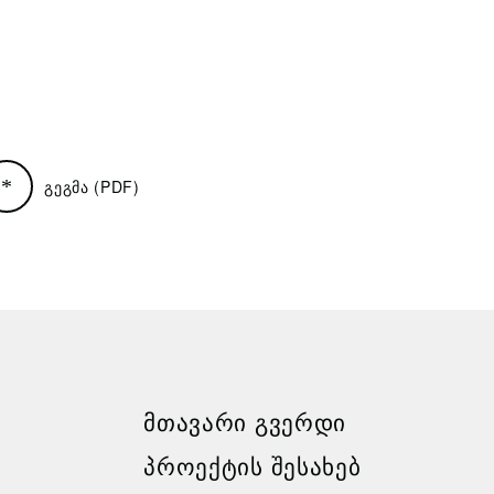
გეგმა (PDF)
ᲛᲗᲐᲕᲐᲠᲘ ᲒᲕᲔᲠᲓᲘ
ᲞᲠᲝᲔᲥᲢᲘᲡ ᲨᲔᲡᲐᲮᲔᲑ