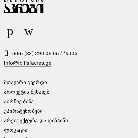
Ა
Ა
Ბ
Რ
Ა
Ი
Რ
Ს
Ე
Მ
Ბ
Ო
+995 (32) 290 05 05
/
*5005
Ი
Თ
info@tbilisiacres.ge
Ს
Ხ
Პ
Ო
ᲛᲗᲐᲕᲐᲠᲘ ᲒᲕᲔᲠᲓᲘ
Ი
Ვ
ᲞᲠᲝᲔᲥᲢᲘᲡ ᲨᲔᲡᲐᲮᲔᲑ
Რ
Ნ
ᲐᲘᲠᲩᲘᲔ ᲑᲘᲜᲐ
Ო
Ა
ᲣᲞᲘᲠᲐᲢᲔᲡᲝᲑᲔᲑᲘ
Ბ
ᲐᲠᲥᲘᲢᲔᲥᲢᲣᲠᲐ ᲓᲐ ᲓᲘᲖᲐᲘᲜᲘ
გთხოვთ
Ე
ᲚᲝᲙᲐᲪᲘᲐ
შეავსოთ
Ბ