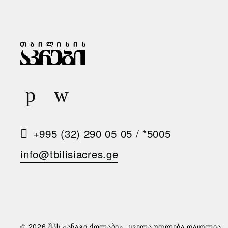
Ზ
Ა
Რ
Ი
Ს
Მ
+995 (32) 290 05 05
/
*5005
Ო
info@tbilisiacres.ge
Თ
Ხ
Ო
Ვ
© 2026 შპს «ანაგი ქოლაბი». ყველა უფლება დაცულია.