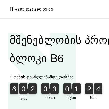
+995 (32) 290 05 05
მშენებლობის პრო
ბლოკი B6
1 ფაზის დასრულებამდე დარჩა:
6
0
2
0
3
0
1
2
4
3
6
0
2
0
3
0
1
2
3
5
4
დღე
საათი
წუთი
წამი