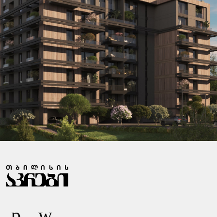
Ზ
Ა
Რ
Ი