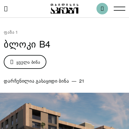
ფაზა 1
ᲑᲚᲝᲙᲘ B4
ᲧᲕᲔᲚᲐ ᲑᲘᲜᲐ
დარჩენილია გასაყიდი ბინა — 21