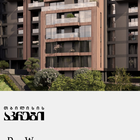
Ზ
Ა
Რ
Ი