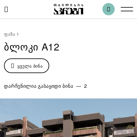
ფაზა 1
ᲑᲚᲝᲙᲘ A12
ᲧᲕᲔᲚᲐ ᲑᲘᲜᲐ
დარჩენილია გასაყიდი ბინა — 2