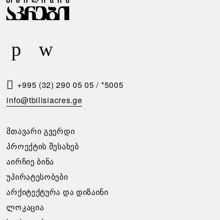
Ა
Ა
Ბ
Რ
Ა
Ი
Რ
Ს
Ე
Მ
Ბ
Ო
+995 (32) 290 05 05
/
*5005
Ი
Თ
info@tbilisiacres.ge
Ს
Ხ
Პ
Ო
ᲛᲗᲐᲕᲐᲠᲘ ᲒᲕᲔᲠᲓᲘ
Ი
Ვ
ᲞᲠᲝᲔᲥᲢᲘᲡ ᲨᲔᲡᲐᲮᲔᲑ
Რ
Ნ
ᲐᲘᲠᲩᲘᲔ ᲑᲘᲜᲐ
Ო
Ა
ᲣᲞᲘᲠᲐᲢᲔᲡᲝᲑᲔᲑᲘ
Ბ
ᲐᲠᲥᲘᲢᲔᲥᲢᲣᲠᲐ ᲓᲐ ᲓᲘᲖᲐᲘᲜᲘ
გთხოვთ
Ე
ᲚᲝᲙᲐᲪᲘᲐ
შეავსოთ
Ბ