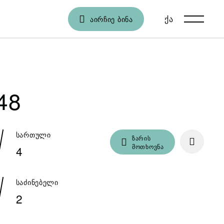
ქა
En
ᲐᲘᲠᲩᲘᲔ ᲑᲘᲜᲐ
48
სართული
ზარის
მოთხოვნა
4
საძინებელი
2