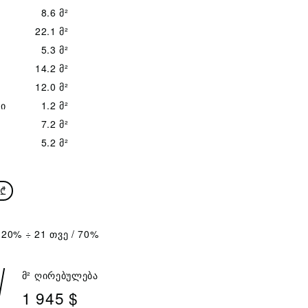
8.6 მ²
22.1 მ²
5.3 მ²
14.2 მ²
12.0 მ²
ი
1.2 მ²
7.2 მ²
5.2 მ²
₾
 20% ÷ 21 თვე / 70%
მ² ღირებულება
1 945 $