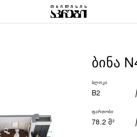
ᲑᲘᲜᲐ N
ბლოკი
B2
ფართობი
78.2 მ²