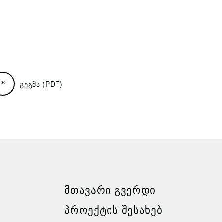
გეგმა (PDF)
ᲛᲗᲐᲕᲐᲠᲘ ᲒᲕᲔᲠᲓᲘ
ᲞᲠᲝᲔᲥᲢᲘᲡ ᲨᲔᲡᲐᲮᲔᲑ